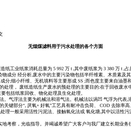
文
无烟煤滤料用于污水处理的各个方面
业纸浆消耗总量为 5 992 万 t ,其中废纸浆为 3 380 万 t ,
物成分 经分析,废水中的主要污染物包括半纤维素、木质素及其
 要成分;细小纤维、无机填料等主要形成 SS ;而色度主要来自油墨
的处理， 废纸造纸生产废水的预处理的主要目的:在于回收废水
 主要包括纸浆回收、物化处理及生化处理。
法。气浮法主要为机械法和溶气法。机械法以涡凹 气浮为代表,
关键部分“, 厌氧+ 好氧”工艺具有耐冲击负荷、 COD 去除
处理一般采用活性污泥法、接触氧化法或 氧化塘,其中以活性污泥法应用广。
地考察，光临指导。并竭诚希望广大客户与我厂建立长期业务往