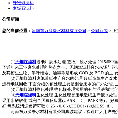
纤维球滤料
麦饭石滤料
公司新闻
您的当前位置：
河南东万源净水材料有限公司
>
公司新闻
> 正
(1)
无烟煤滤料
造纸厂废水处理 造纸厂废水处理 2015年中国造纸工
了近年来工业废水处理的热点之一。无烟煤滤料废水来源与污染
及其衍生生物、半纤维素、油墨等是形成 COD 及 BOD 的主
(2)无烟煤滤料废纸造纸生产废水的处理 废纸造纸生产废水
进行纸浆回收,下面介绍的预处理主要是混合废水的厂外处理,
(3)无烟煤滤料物化处理 物化预处理常用的有气浮法和沉淀
(4)
无烟煤滤料
生化处理 生化处理是废纸造纸生产废水处理的
采用水解酸化 或完全厌氧反应器(UASB、IC、PAFR 等) 。好氧
好 氧系统污泥负荷可取 0. 25～0. 6 kgCODCr / (kgML SS ·d) 。
河南东万源净水材料有限公司真诚建议：欢迎广大用户先实