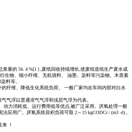
占总浆量的 56. 4 %[1 ] ,废纸回收持续增长,使废纸造纸生产废水成
衍生物、细小纤维、无机填料、 油墨、染料等污染物。木质素
和染料等。
中的纤维、降低生化系统负荷。 一般厂家均在车间内部对白水
溶气气浮以普通溶气气浮和浅层气浮为代表。
率高、动力消耗低、运行费用低等优点,被广泛采用。厌氧处理一般
厌氧系统容积负荷可取 2～15 kgCODCr / (m3 ·d) ,
来 ！