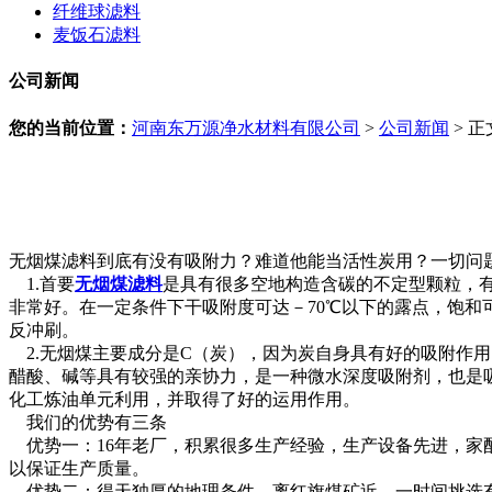
纤维球滤料
麦饭石滤料
公司新闻
您的当前位置：
河南东万源净水材料有限公司
>
公司新闻
> 正
无烟煤滤料到底有没有吸附力？难道他能当活性炭用？一切问
1.首要
无烟煤滤料
是具有很多空地构造含碳的不定型颗粒，
非常好。在一定条件下干吸附度可达－70℃以下的露点，饱和
反冲刷。
2.无烟煤主要成分是C（炭），因为炭自身具有好的吸附作
醋酸、碱等具有较强的亲协力，是一种微水深度吸附剂，也是
化工炼油单元利用，并取得了好的运用作用。
我们的优势有三条
优势一：16年老厂，积累很多生产经验，生产设备先进，家
以保证生产质量。
优势二：得天独厚的地理条件，离红旗煤矿近，一时间挑选有