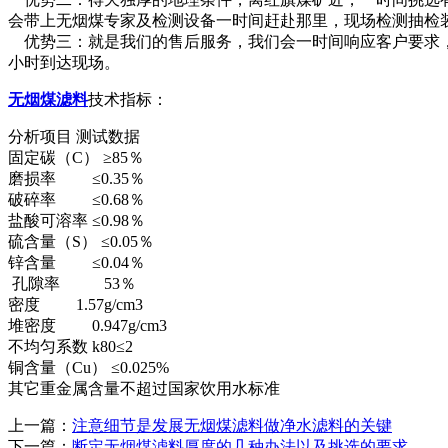
会带上无烟煤专家及检测设备一时间赶赴那里，现场检测抽检
优势三：就是我们的售后服务，我们会一时间响应客户要求，2小时
小时到达现场。
无烟煤滤料
技术指标：
分析项目 测试数据
固定碳（C） ≥85％
磨损率 ≤0.35％
破碎率 ≤0.68％
盐酸可溶率 ≤0.98％
硫含量（S） ≤0.05％
锌含量 ≤0.04％
孔隙率 53％
密度 1.57g/cm3
堆密度 0.947g/cm3
不均匀系数 k80≤2
铜含量（Cu） ≤0.025%
其它重金属含量不超过国家饮用水标准
上一篇：
注意细节是发展无烟煤滤料做净水滤料的关键
下一篇：
断定无烟煤滤料厚度的几种办法以及挑选的要求